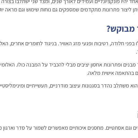
ד יהיו פונקציונליים ועמידים לאורך שנים, ומצד שני ישתלבו בצורה
יתן ליצור פתרונות מתקדמים שמספקים גם נוחות שימוש וגם מראה יוקר
 מבוקש?
פני חלודה, רטיבות ופגעי מזג האוויר. בניגוד לחומרים אחרים, האלו
נים ופתרונות אחסון יציבים מבלי להכביד על המבנה כולו. האלומינ
רים בהתאמה אישית מלאה.
וא משתלב נהדר בסגנונות עיצוב מודרניים, תעשייתיים ומינימליסטיים
ם וגם אסתטיים. מחסנים איכותיים מאפשרים לשמור על סדר וארגון מ