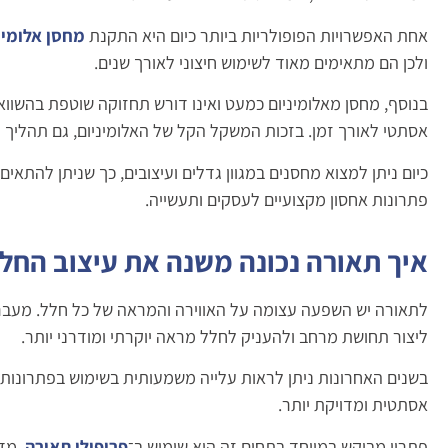
אחת האפשרויות הפופולריות ביותר כיום היא התקנת
מחסן אלומינ
ולכן הם מתאימים מאוד לשימוש חיצוני לאורך שנים.
בנוסף, מחסן מאלומיניום כמעט ואינו דורש תחזוקה שוטפת בהשווא
אסתטי לאורך זמן. בזכות המשקל הקל של האלומיניום, גם תהליך ה
כיום ניתן למצוא מחסנים במגוון גדלים ועיצובים, כך שניתן להתאי
פתרונות אחסון מקצועיים לעסקים ותעשייה.
איך תאורה נכונה משנה את עיצוב החל
לתאורה יש השפעה עצומה על האווירה והמראה של כל חלל. מעבר ל
ליצור תחושת מרחב ולהעניק לחלל מראה יוקרתי ומודרני יותר.
אסתטית ומדויקת יותר.
פתרון מבוקש במיוחד בתחום זה הוא שימוש ב־
פרופילי תאורה
. מד