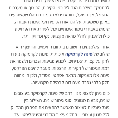
כאשר מתכננים פרויקט בנייה או שיפוץ, רבים נוטים
להתמקד בשלבים הגדולים כמו הקירות, הריצוף או מערכות
החשמל. אך בפועל, דווקא פרטי הגימור הם אלו שמשפיעים
באופן משמעותי על הנראות הסופית ועל איכות העבודה.
שימוש באביזרי גימור איכותיים יכול לשדרג את הפרויקט
כולו ולהעניק לחלל מראה מקצועי, נקי ומדויק יותר.
אחד האלמנטים החשובים בתחום החיפויים והריצוף הוא
שילוב של
פינה לקרמיקה
איכותית. פינות לקרמיקה נועדו
להגן על קצוות האריחים, למנוע פגיעות ושברים ולשפר את
רמת הגימור של הקירות והרצפות. מעבר להיבט הפרקטי,
פינות אלו מעניקות מראה אסתטי ומסודר, ולכן הן מהוות
חלק בלתי נפרד מעבודות קרמיקה מקצועיות.
כיום ניתן למצוא מגוון רחב של פינות לקרמיקה בעיצובים
שונים, צבעים מגוונים וסוגי גימור שונים. השילוב בין
פונקציונליות לעיצוב מאפשר להתאים את הפתרון המדויק
לכל סגנון עיצובי – החל מעיצוב מודרני ומינימליסטי ועד