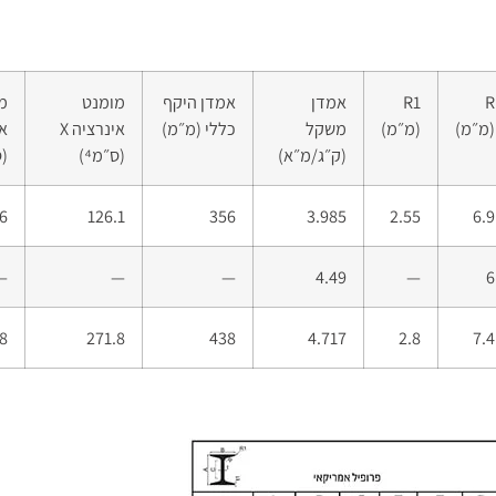
R
R1
אמדן
אמדן היקף
מומנט
מ
(מ״מ)
(מ״מ)
משקל
כללי (מ״מ)
אינרציה X
(ק״ג/מ״א)
(ס״מ⁴)
(ס
6
126.1
356
3.985
2.55
6.9
—
—
—
4.49
—
6
8
271.8
438
4.717
2.8
7.4