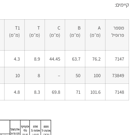
קיימים:
מספר
A
B
C
T
T1
פרופיל
(מ״מ)
(מ״מ)
(מ״מ)
(מ״מ)
(מ״מ)
4.3
8.9
44.45
63.7
76.2
7147
10
8
–
50
100
73849
4.8
8.3
69.8
71
101.6
7148