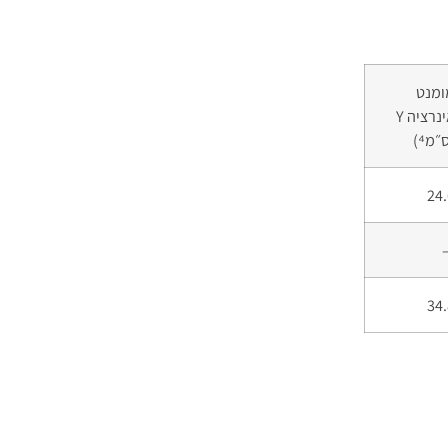
ומנט
אינרציה Y
״מ⁴)
24.
34.