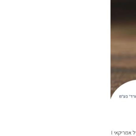
פרופילי אלומיניום אמריקאיים בצורת I משמשים ליישומים קונסטרוקטיביים הדורשים חוזק מבני ויכולת נשיאת עומסים. להלן טבלת פרופיל אמריקאי I