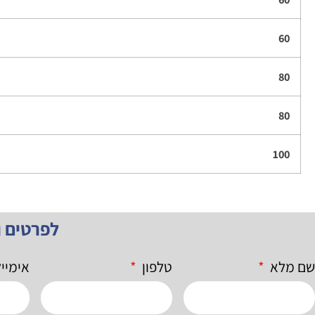
60
80
80
100
לפרטים 
שם מלא
טלפון
אימיי